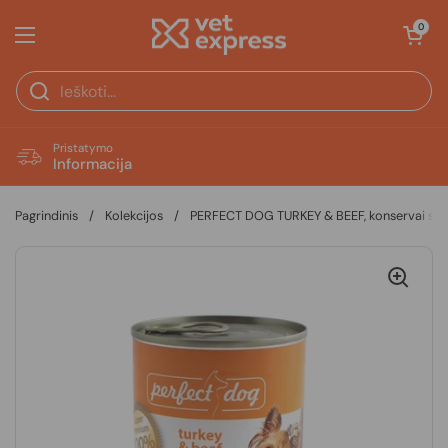
Pereiti prie turinio
Atidaryti krepš
0
Atidaryti meniu
Pristatymo
Informacija
Pagrindinis
/
Kolekcijos
/
PERFECT DOG TURKEY & BEEF, konservai su ka