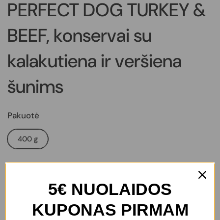
PERFECT DOG TURKEY &
BEEF, konservai su
kalakutiena ir veršiena
šunims
Pakuotė
400 g
€3,20
5€ NUOLAIDOS
KUPONAS PIRMAM