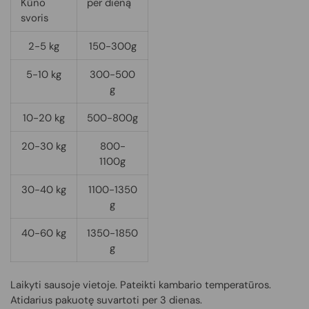
Kūno
per dieną
svoris
2-5 kg
150-300g
5-10 kg
300-500
g
10-20 kg
500-800g
20-30 kg
800-
1100g
30-40 kg
1100-1350
g
40-60 kg
1350-1850
g
Laikyti sausoje vietoje. Pateikti kambario temperatūros.
Atidarius pakuotę suvartoti per 3 dienas.