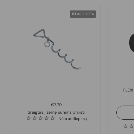
IŠPARDUOTA
FLEXI
€7,70
Sraigtas į žemę šunims pririšti
Nėra atsiliepimų