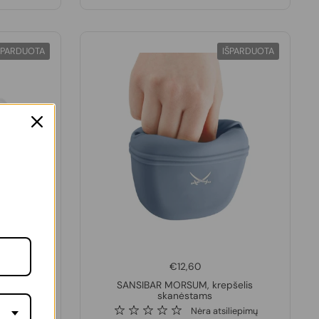
ŠPARDUOTA
IŠPARDUOTA
€12,60
koninis,
SANSIBAR MORSUM, krepšelis
skanėstams
liepimų
Nėra atsiliepimų