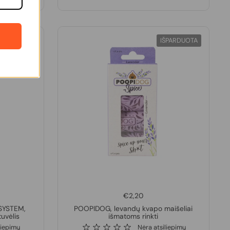
ŠPARDUOTA
IŠPARDUOTA
€2,20
 SYSTEM,
POOPIDOG, levandų kvapo maišeliai
tuvėlis
išmatoms rinkti
liepimų
Nėra atsiliepimų