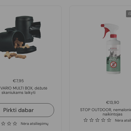
I
€7,95
 VARIO MULTI BOX, dėžutė
skaniukams laikyti
€13,90
Pirkti dabar
STOP OUTDOOR, nemaloni
naikintojas
Nėra atsi
Nėra atsiliepimų