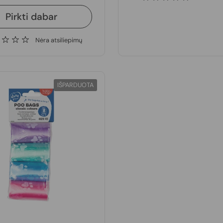
Pirkti dabar
Nėra atsiliepimų
IŠPARDUOTA