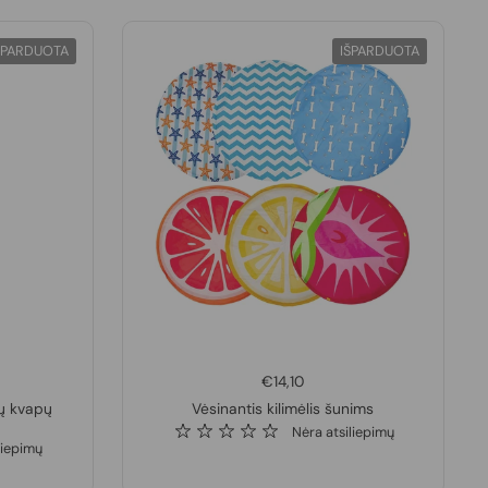
ŠPARDUOTA
IŠPARDUOTA
€14,10
ų kvapų
Vėsinantis kilimėlis šunims
Nėra atsiliepimų
liepimų