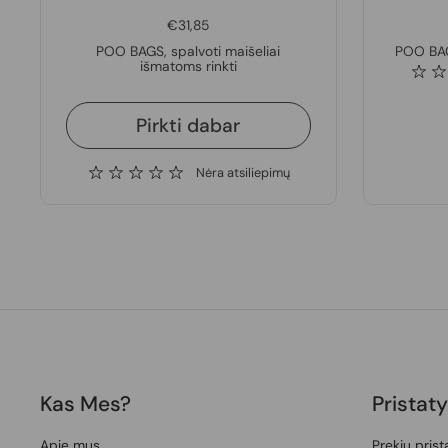
€31,85
POO BAGS, spalvoti maišeliai
POO BAG
išmatoms rinkti
Pirkti dabar
Nėra atsiliepimų
Kas Mes?
Pristat
Apie mus
Prekių pris