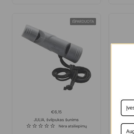
IŠPARDUOTA
€6,15
JULIA, švilpukas šunims
KILMĖLI
Nėra atsiliepimų
Aug