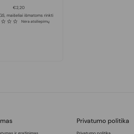
€2,20
S, maišeliai išmatoms rinkti
Nėra atsiliepimų
ymas
Privatumo politika
tatymas ir grąžinimas
Privatumo politika