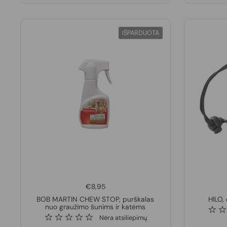
IŠPARDUOTA
€8,95
BOB MARTIN CHEW STOP, purškalas
HILO,
nuo graužimo šunims ir katėms
Nėra atsiliepimų