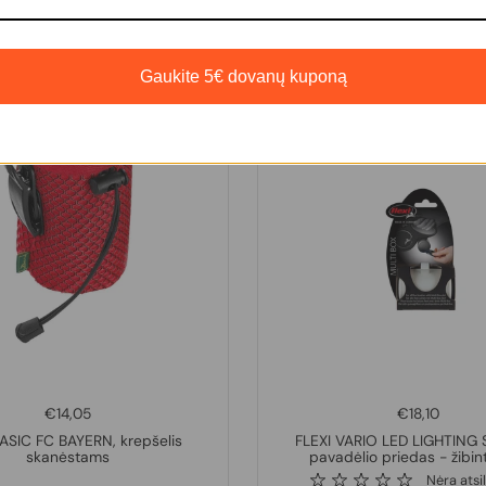
Gaukite 5€ dovanų kuponą
I
€14,05
€18,10
ASIC FC BAYERN, krepšelis
FLEXI VARIO LED LIGHTING
skanėstams
pavadėlio priedas - žibin
Nėra atsi