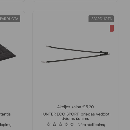
ŠPARDUOTA
IŠPARDUOTA
Akcijos kaina €5,20
tantis
HUNTER ECO SPORT, priedas vedžioti
dviems šunims
liepimų
Nėra atsiliepimų