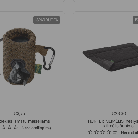
IŠPARDUOTA
I
€3,75
€23,30
 dėklas išmatų maišeliams
HUNTER KILIMĖLIS, neslys
kilimėlis šunims
Nėra atsiliepimų
Nėra atsi