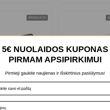
IŠPARDUOTA
I
5€ NUOLAIDOS KUPONAS
PIRMAM APSIPIRKIMUI
Pirmieji gaukite naujienas ir išskirtinius pasiūlymus!
€15,35
€15,35
S po dubenėliu, silikoninis,
KILIMĖLIS po dubenėliu, sili
pilkas
skaidrus
Nėra atsiliepimų
Nėra atsi
inu