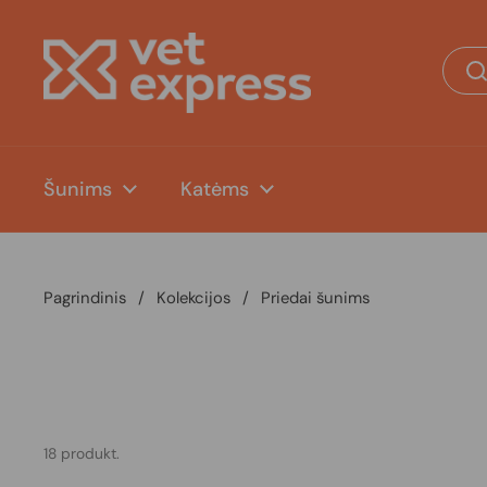
Pereiti prie turinio
Šunims
Katėms
Pagrindinis
/
Kolekcijos
/
Priedai šunims
18 produkt.