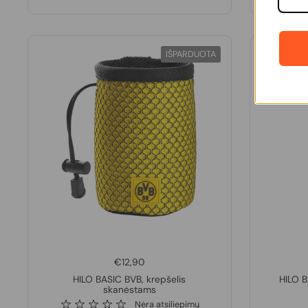
IŠPARDUOTA
€12,90
HILO BASIC BVB, krepšelis
HILO B
skanėstams
Nėra atsiliepimų