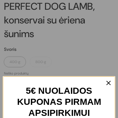
PERFECT DOG LAMB,
konservai su ėriena
šunims
Svoris
400 g
800 g
Neliko produktų
5€ NUOLAIDOS
€3,20
KUPONAS PIRMAM
APSIPIRKIMUI