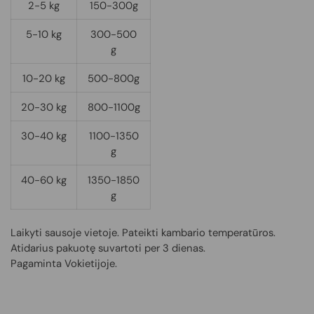
2-5 kg
150-300g
5-10 kg
300-500
g
10-20 kg
500-800g
20-30 kg
800-1100g
30-40 kg
1100-1350
g
40-60 kg
1350-1850
g
Laikyti sausoje vietoje. Pateikti kambario temperatūros.
Atidarius pakuotę suvartoti per 3 dienas.
Pagaminta Vokietijoje.