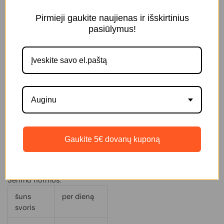
Išparduota
Pirmieji gaukite naujienas ir išskirtinius
pasiūlymus!
Perfect Dog Lamb - tai visaverčiai konservai suaugusiems
šunims su ėriena. Sudėtyje 67% ėrienos.
Sudėtis
: ėriena 67%, ryžiai 5%, mineralai 1%, vanduo 27 %.
Analitinės sudedamosios
dalys
: žali baltymai 10,0 %, žali
Auginu
riebalai 6,5 %, žali pelenai 1,9 %, žalia ląsteliena 0,3 %, drėgnis
77 %.
Pašarų priedai:
vitaminas A 3000TV,
vitaminas D3-200TV,
Gaukite 5€ dovanų kuponą
vitaminas E-30mg.
Sudėtyje nėra dažiklių ar konservantų.
Šėrimo normos:
šuns
per dieną
svoris