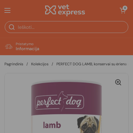
Pereiti prie turinio
Atidaryti krepš
0
Atidaryti meniu
Pristatymo
Informacija
Pagrindinis
/
Kolekcijos
/
PERFECT DOG LAMB, konservai su ėriena šu