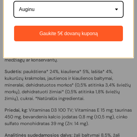
Auginu
Išparduota
Gaukite 5€ dovanų kuponą
Konservai su lašišomis, skirti suaugusioms katėms. Tai gardūs
kąsneliai su padažu, virti garuose. Pagaminti iš natūralių
ingredientų. Juose nėra jokių dirbtinių dažiklių, kvapiųjų
medžiagų ar konservantų.
Sudėtis:
paukštiena* 24%, kiauliena* 5%, lašiša* 4%,
kukurūzų krakmolas, jautienos ir kiaulienos baltymai,
mineralai, dehidratuotos morkos* (0,5% atitinka 3,4% šviežių
morkų), dehidratuoti žirniai* (0,5% atitinka 1,8% šviežių
žirnių), cukrai. *Natūralūs ingredientai.
Priedai, kg:
Vitaminas D3 100 TV; Vitaminas E 15 mg; taurinas
450 mg, bevandenis kalcio jodatas 0,8 mg (I:0,5 mg), cinko
sulfato monohidratas 39 mg (Zn: 14 mg).
Analitinės sudedamosios dalys:
žali baltymai 8,5%, žali