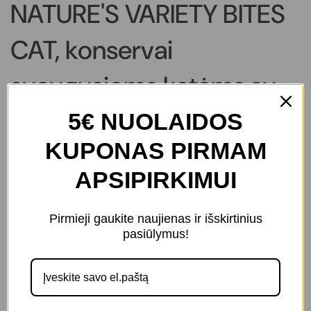
NATURE'S VARIETY BITES
CAT, konservai
suaugusioms katėms su
lašiša
5€ NUOLAIDOS
KUPONAS PIRMAM
Svoris
APSIPIRKIMUI
85 g
Pirmieji gaukite naujienas ir išskirtinius
Neliko produktų
pasiūlymus!
€2,35