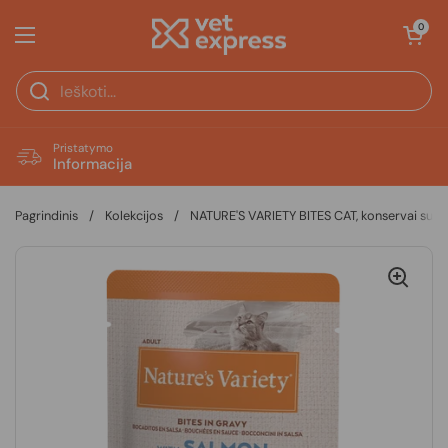
Pereiti prie turinio
Atidaryti krepš
0
Atidaryti meniu
Pristatymo
Informacija
Pagrindinis
/
Kolekcijos
/
NATURE'S VARIETY BITES CAT, konservai suau