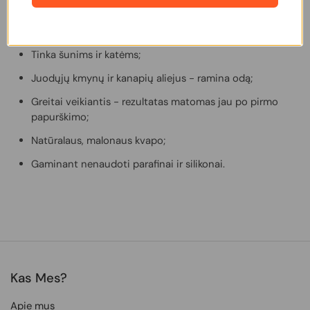
Purškiklis skirtas niežinčiai, jautriai, sudirgusiai odai;
Tinka šunims ir katėms;
Juodųjų kmynų ir kanapių aliejus - ramina odą;
Greitai veikiantis - rezultatas matomas jau po pirmo
papurškimo;
Natūralaus, malonaus kvapo;
Gaminant nenaudoti parafinai ir silikonai.
Kas Mes?
Apie mus