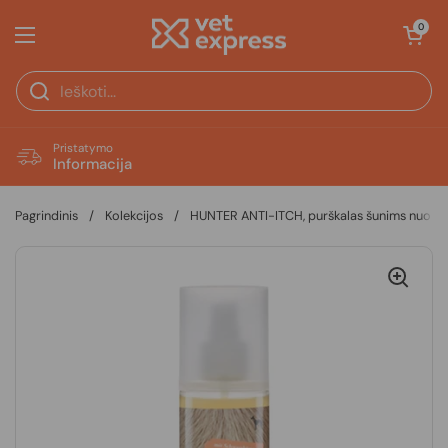
Pereiti prie turinio
Atidaryti krepš
0
Atidaryti meniu
Pristatymo
Informacija
Pagrindinis
/
Kolekcijos
/
HUNTER ANTI-ITCH, purškalas šunims nuo nie