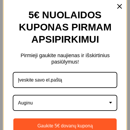
HUNTER ANTI-ITCH,
5€ NUOLAIDOS
purškalas šunims nuo
KUPONAS PIRMAM
niežulio
APSIPIRKIMUI
Pakuotė
Pirmieji gaukite naujienas ir išskirtinius
pasiūlymus!
200 ml
€10,00
Auginu
Kiekis
Į krepšelį
Gaukite 5€ dovanų kuponą