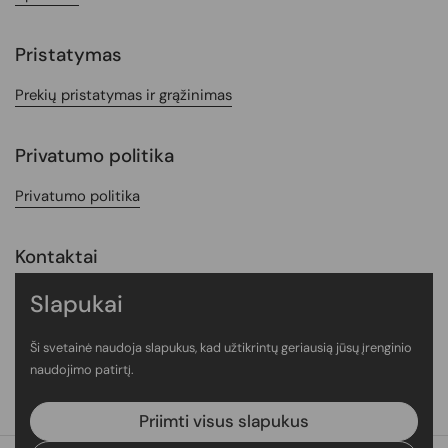
Pristatymas
Prekių pristatymas ir grąžinimas
Privatumo politika
Privatumo politika
Kontaktai
Kontaktai
Slapukai
Ši svetainė naudoja slapukus, kad užtikrintų geriausią jūsų įrenginio
naudojimo patirtį.
Facebook
Instagram
Priimti visus slapukus