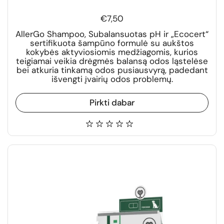
€7,50
AllerGo Shampoo, Subalansuotas pH ir „Ecocert“
sertifikuota šampūno formulė su aukštos
kokybės aktyviosiomis medžiagomis, kurios
teigiamai veikia drėgmės balansą odos ląstelėse
bei atkuria tinkamą odos pusiausvyrą, padedant
išvengti įvairių odos problemų.
Pirkti dabar