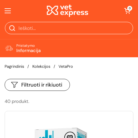
Pereiti prie turinio
Atidaryti krepš
0
Atidaryti meniu
Pristatymo
Informacija
Pagrindinis
/
Kolekcijos
/
VetaPro
Filtruoti ir rikiuoti
40 produkt.