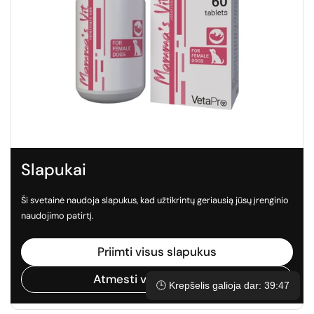
Slapukai
€15,99
Ši svetainė naudoja slapukus, kad užtikrintų geriausią jūsų įrenginio
naudojimo patirtį.
MAMMA'S VIT, pašaro papildas šunims (kalėms),
besilaukiančioms ir maitinančioms šuniukus
Priimti visus slapukus
Pirkti dabar
Atmesti visus slapukus
🕒 Krepšelis galioja dar: 39:46